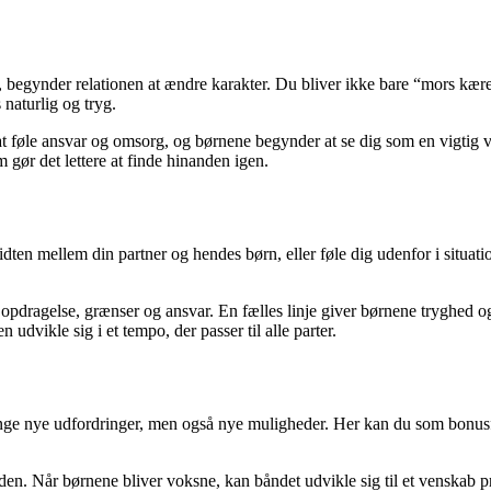
 begynder relationen at ændre karakter. Du bliver ikke bare “mors kæres
 naturlig og tryg.
at føle ansvar og omsorg, og børnene begynder at se dig som en vigtig vok
m gør det lettere at finde hinanden igen.
n mellem din partner og hendes børn, eller føle dig udenfor i situatione
r opdragelse, grænser og ansvar. En fælles linje giver børnene tryghed 
en udvikle sig i et tempo, der passer til alle parter.
e nye udfordringer, men også nye muligheder. Her kan du som bonusfar b
n. Når børnene bliver voksne, kan båndet udvikle sig til et venskab præg