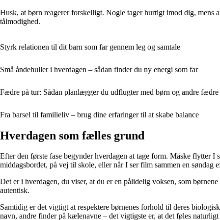
Husk, at børn reagerer forskelligt. Nogle tager hurtigt imod dig, mens andre
tålmodighed.
Styrk relationen til dit barn som far gennem leg og samtale
Små åndehuller i hverdagen – sådan finder du ny energi som far
Fædre på tur: Sådan planlægger du udflugter med børn og andre fædre
Fra barsel til familieliv – brug dine erfaringer til at skabe balance
Hverdagen som fælles grund
Efter den første fase begynder hverdagen at tage form. Måske flytter I s
middagsbordet, på vej til skole, eller når I ser film sammen en søndag 
Det er i hverdagen, du viser, at du er en pålidelig voksen, som børnene
autentisk.
Samtidig er det vigtigt at respektere børnenes forhold til deres biolog
navn, andre finder på kælenavne – det vigtigste er, at det føles naturligt