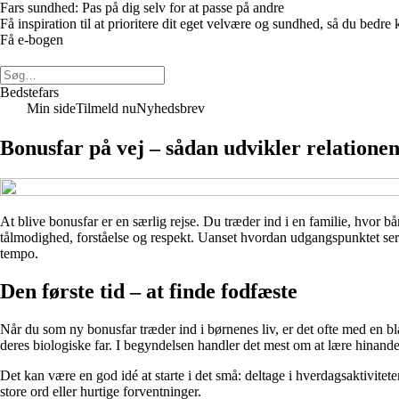
Fars sundhed: Pas på dig selv for at passe på andre
Få inspiration til at prioritere dit eget velvære og sundhed, så du be
Få e-bogen
Bedstefars
Min side
Tilmeld nu
Nyhedsbrev
Bonusfar på vej – sådan udvikler relationen
At blive bonusfar er en særlig rejse. Du træder ind i en familie, hvor bå
tålmodighed, forståelse og respekt. Uanset hvordan udgangspunktet ser u
tempo.
Den første tid – at finde fodfæste
Når du som ny bonusfar træder ind i børnenes liv, er det ofte med en bla
deres biologiske far. I begyndelsen handler det mest om at lære hinand
Det kan være en god idé at starte i det små: deltage i hverdagsaktivitet
store ord eller hurtige forventninger.