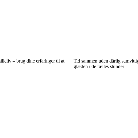
ilieliv – brug dine erfaringer til at
Tid sammen uden dårlig samvitti
glæden i de fælles stunder