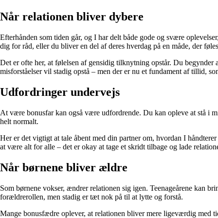
Når relationen bliver dybere
Efterhånden som tiden går, og I har delt både gode og svære oplevelser,
dig for råd, eller du bliver en del af deres hverdag på en måde, der føles
Det er ofte her, at følelsen af gensidig tilknytning opstår. Du begynder 
misforståelser vil stadig opstå – men der er nu et fundament af tillid, so
Udfordringer undervejs
At være bonusfar kan også være udfordrende. Du kan opleve at stå i midte
helt normalt.
Her er det vigtigt at tale åbent med din partner om, hvordan I håndtere
at være alt for alle – det er okay at tage et skridt tilbage og lade relation
Når børnene bliver ældre
Som børnene vokser, ændrer relationen sig igen. Teenageårene kan bring
forældrerollen, men stadig er tæt nok på til at lytte og forstå.
Mange bonusfædre oplever, at relationen bliver mere ligeværdig med tide