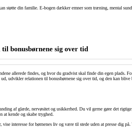
dre kan støtte din familie. E-bogen dækker emner som træning, mental su
 til bonusbørnene sig over tid
ndene allerede findes, og hvor du gradvist skal finde din egen plads. For
d, udvikler relationen til bonusbørnene sig over tid, og den kan blive b
nding af glæde, nervøsitet og usikkerhed. Du vil gerne gøre det rigtige,
en at kende og skabe tryghed.
er, vise interesse for børnenes liv og være til stede uden at presse dig 