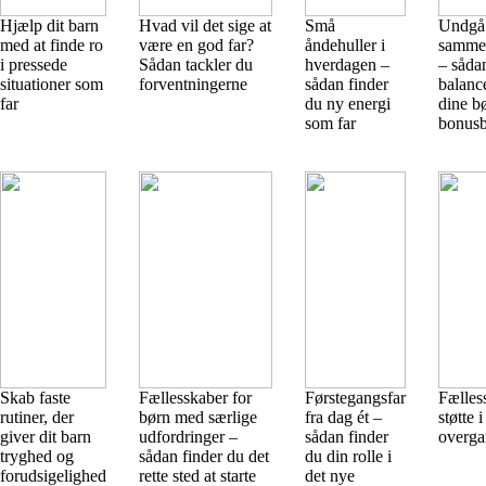
Hjælp dit barn
Hvad vil det sige at
Små
Undgå
med at finde ro
være en god far?
åndehuller i
sammen
i pressede
Sådan tackler du
hverdagen –
– såda
situationer som
forventningerne
sådan finder
balanc
far
du ny energi
dine b
som far
bonus
Skab faste
Fællesskaber for
Førstegangsfar
Fælles
rutiner, der
børn med særlige
fra dag ét –
støtte 
giver dit barn
udfordringer –
sådan finder
overga
tryghed og
sådan finder du det
du din rolle i
forudsigelighed
rette sted at starte
det nye