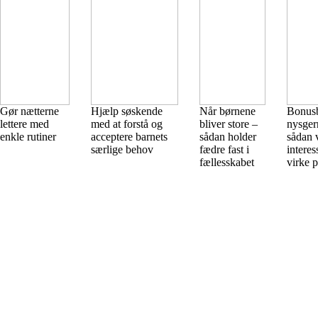
Gør nætterne
Hjælp søskende
Når børnene
Bonus
lettere med
med at forstå og
bliver store –
nysger
enkle rutiner
acceptere barnets
sådan holder
sådan 
særlige behov
fædre fast i
interes
fællesskabet
virke 