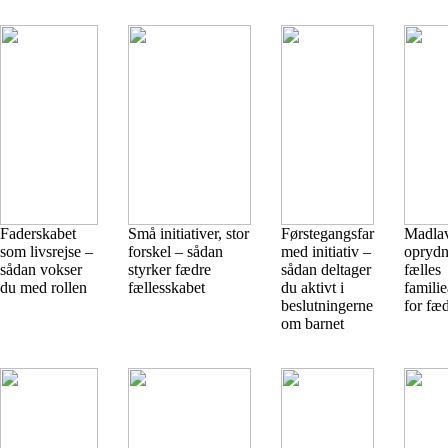
Faderskabet
Små initiativer, stor
Førstegangsfar
Madla
som livsrejse –
forskel – sådan
med initiativ –
oprydn
sådan vokser
styrker fædre
sådan deltager
fælles
du med rollen
fællesskabet
du aktivt i
familie
beslutningerne
for fæ
om barnet