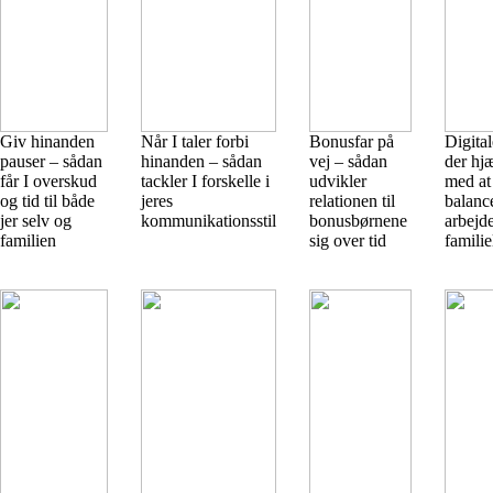
Giv hinanden
Når I taler forbi
Bonusfar på
Digita
pauser – sådan
hinanden – sådan
vej – sådan
der hj
får I overskud
tackler I forskelle i
udvikler
med at
og tid til både
jeres
relationen til
balanc
jer selv og
kommunikationsstil
bonusbørnene
arbejd
familien
sig over tid
familie