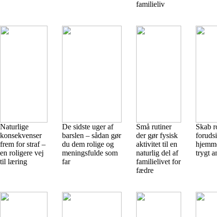
familieliv
Naturlige
De sidste uger af
Små rutiner
Skab r
konsekvenser
barslen – sådan gør
der gør fysisk
forudsi
frem for straf –
du dem rolige og
aktivitet til en
hjemme
en roligere vej
meningsfulde som
naturlig del af
trygt a
til læring
far
familielivet for
fædre