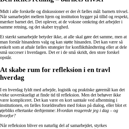
Midt i alle forskelle og diskussioner er der ét fælles mål: barnets trivsel.
Når samarbejdet mellem hjem og institution bygger på tillid og respekt,
mærker barnet det. Det oplever, at de voksne omkring det arbejder i
samme retning, og det skaber tryghed.
Et stærkt samarbejde betyder ikke, at alle skal gøre det samme, men at
man forstår hinandens valg og kan støtte hinanden. Det kan være så
enkelt som at aftale fælles strategier for konflikthåndtering eller at dele
små succeser i hverdagen. Det er i de små skridt, den store forskel
opstår.
At skabe rum for refleksion i en travl
hverdag
I en hverdag fyldt med arbejde, logistik og praktiske gøremål kan det
virke uoverskueligt at finde tid til refleksion. Men det behøver ikke
være kompliceret. Det kan være en kort samtale ved afhentning i
institutionen, en fælles forældreaften med fokus på dialog, eller blot et
øjebliks eftertanke derhjemme:
Hvordan reagerede jeg i dag – og
hvorfor?
Når refleksion bliver en naturlig del af samarbejdet, styrkes