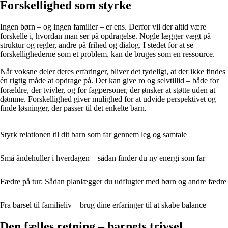
Forskellighed som styrke
Ingen børn – og ingen familier – er ens. Derfor vil der altid være
forskelle i, hvordan man ser på opdragelse. Nogle lægger vægt på
struktur og regler, andre på frihed og dialog. I stedet for at se
forskellighederne som et problem, kan de bruges som en ressource.
Når voksne deler deres erfaringer, bliver det tydeligt, at der ikke findes
én rigtig måde at opdrage på. Det kan give ro og selvtillid – både for
forældre, der tvivler, og for fagpersoner, der ønsker at støtte uden at
dømme. Forskellighed giver mulighed for at udvide perspektivet og
finde løsninger, der passer til det enkelte barn.
Styrk relationen til dit barn som far gennem leg og samtale
Små åndehuller i hverdagen – sådan finder du ny energi som far
Fædre på tur: Sådan planlægger du udflugter med børn og andre fædre
Fra barsel til familieliv – brug dine erfaringer til at skabe balance
Den fælles retning – barnets trivsel