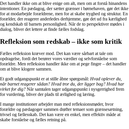
Det handler ikke om at blive enige om alt, men om at forstå hinandens
intentioner. En pædagog, der sætter grænser i børnehaven, gør det ikke
for at modarbejde forældrene, men for at skabe tryghed og struktur. En
forælder, der reagerer anderledes derhjemme, gør det ud fra kærlighed
og kendskab til barnets personlighed. Når de to perspektiver mødes i
dialog, bliver det lettere at finde fælles fodslag.
Refleksion som redskab – ikke som kritik
Fælles refleksion kræver mod. Det kan være sårbart at tale om
opdragelse, fordi det berører vores værdier og selvforståelse som
forældre. Men refleksion handler ikke om at pege fingre – det handler
om at blive klogere sammen.
Et godt udgangspunkt er at stille åbne spørgsmål:
Hvad oplever du,
når barnet reagerer sådan? Hvad tror du, der ligger bag? Hvad har
virket for dig?
Når samtalen tager udgangspunkt i nysgerrighed frem
for vurdering, bliver der plads til ærlighed og læring.
I mange institutioner arbejder man med refleksionsmøder, hvor
forældre og pædagoger sammen drøfter temaer som grænsesætning,
trivsel og fællesskab. Det kan være en enkel, men effektiv måde at
skabe forståelse og fælles retning på.