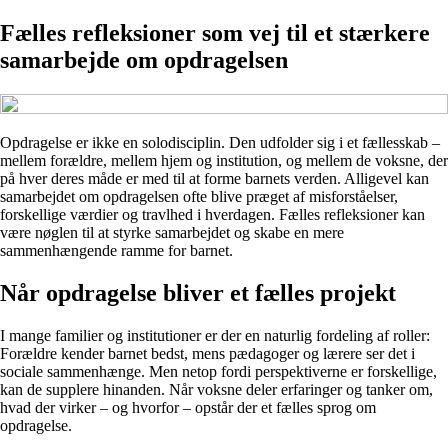
Fælles refleksioner som vej til et stærkere
samarbejde om opdragelsen
Opdragelse er ikke en solodisciplin. Den udfolder sig i et fællesskab –
mellem forældre, mellem hjem og institution, og mellem de voksne, der
på hver deres måde er med til at forme barnets verden. Alligevel kan
samarbejdet om opdragelsen ofte blive præget af misforståelser,
forskellige værdier og travlhed i hverdagen. Fælles refleksioner kan
være nøglen til at styrke samarbejdet og skabe en mere
sammenhængende ramme for barnet.
Når opdragelse bliver et fælles projekt
I mange familier og institutioner er der en naturlig fordeling af roller:
Forældre kender barnet bedst, mens pædagoger og lærere ser det i
sociale sammenhænge. Men netop fordi perspektiverne er forskellige,
kan de supplere hinanden. Når voksne deler erfaringer og tanker om,
hvad der virker – og hvorfor – opstår der et fælles sprog om
opdragelse.