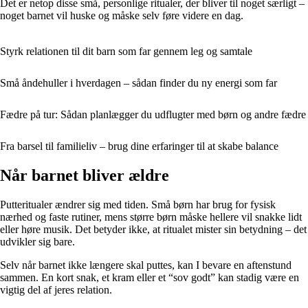
Det er netop disse små, personlige ritualer, der bliver til noget særligt –
noget barnet vil huske og måske selv føre videre en dag.
Styrk relationen til dit barn som far gennem leg og samtale
Små åndehuller i hverdagen – sådan finder du ny energi som far
Fædre på tur: Sådan planlægger du udflugter med børn og andre fædre
Fra barsel til familieliv – brug dine erfaringer til at skabe balance
Når barnet bliver ældre
Putteritualer ændrer sig med tiden. Små børn har brug for fysisk
nærhed og faste rutiner, mens større børn måske hellere vil snakke lidt
eller høre musik. Det betyder ikke, at ritualet mister sin betydning – det
udvikler sig bare.
Selv når barnet ikke længere skal puttes, kan I bevare en aftenstund
sammen. En kort snak, et kram eller et “sov godt” kan stadig være en
vigtig del af jeres relation.