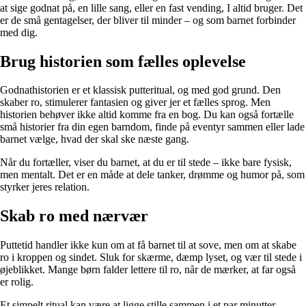
at sige godnat på, en lille sang, eller en fast vending, I altid bruger. Det
er de små gentagelser, der bliver til minder – og som barnet forbinder
med dig.
Brug historien som fælles oplevelse
Godnathistorien er et klassisk putteritual, og med god grund. Den
skaber ro, stimulerer fantasien og giver jer et fælles sprog. Men
historien behøver ikke altid komme fra en bog. Du kan også fortælle
små historier fra din egen barndom, finde på eventyr sammen eller lade
barnet vælge, hvad der skal ske næste gang.
Når du fortæller, viser du barnet, at du er til stede – ikke bare fysisk,
men mentalt. Det er en måde at dele tanker, drømme og humor på, som
styrker jeres relation.
Skab ro med nærvær
Puttetid handler ikke kun om at få barnet til at sove, men om at skabe
ro i kroppen og sindet. Sluk for skærme, dæmp lyset, og vær til stede i
øjeblikket. Mange børn falder lettere til ro, når de mærker, at far også
er rolig.
Et simpelt ritual kan være at ligge stille sammen i et par minutter,