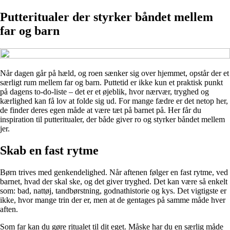
Putteritualer der styrker båndet mellem
far og barn
Når dagen går på hæld, og roen sænker sig over hjemmet, opstår der et
særligt rum mellem far og barn. Puttetid er ikke kun et praktisk punkt
på dagens to-do-liste – det er et øjeblik, hvor nærvær, tryghed og
kærlighed kan få lov at folde sig ud. For mange fædre er det netop her,
de finder deres egen måde at være tæt på barnet på. Her får du
inspiration til putteritualer, der både giver ro og styrker båndet mellem
jer.
Skab en fast rytme
Børn trives med genkendelighed. Når aftenen følger en fast rytme, ved
barnet, hvad der skal ske, og det giver tryghed. Det kan være så enkelt
som: bad, nattøj, tandbørstning, godnathistorie og kys. Det vigtigste er
ikke, hvor mange trin der er, men at de gentages på samme måde hver
aften.
Som far kan du gøre ritualet til dit eget. Måske har du en særlig måde