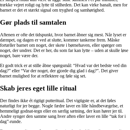
trække vejret roligt og lytte til stilheden. Det kan virke banalt, men for
barnet er det et stærkt signal om tryghed og samhørighed.
Gør plads til samtalen
Aftenen er ofte det tidspunkt, hvor barnet åbner sig mest. Når lyset er
dæmpet, og dagen er ved at slutte, kommer tankerne frem. Måske
fortæller barnet om noget, der skete i børnehaven, eller spørger om
noget, der undrer. Det er her, du som far kan lytte – uden at skulle løse
noget, bare være der.
Et godt trick er at stille åbne spørgsmål: “Hvad var det bedste ved din
dag?” eller “Var der noget, der gjorde dig glad i dag?”. Det giver
barnet mulighed for at reflektere og føle sig set.
Skab jeres eget lille ritual
Der findes ikke ét rigtigt putteritual. Det vigtigste er, at det føles
naturligt for jer begge. Nogle fædre laver en lille håndbevægelse, et
hemmeligt godnat-tegn eller en særlig sætning, der kun hører jer til.
Andre synger den samme sang hver aften eller laver en lille “tak for i
dag”-runde.